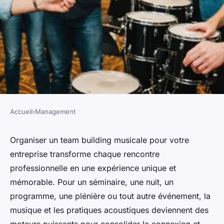
Accueil
›
Management
MANAGEMENT
Pourquoi opter pour un team
Organiser un team building musicale pour votre
entreprise transforme chaque rencontre
building avec animations
professionnelle en une expérience unique et
musicales pour entreprises ?
mémorable. Pour un séminaire, une nuit, un
programme, une plénière ou tout autre événement, la
Adrien
•
25 décembre 2025
•
5 min de lecture
musique et les pratiques acoustiques deviennent des