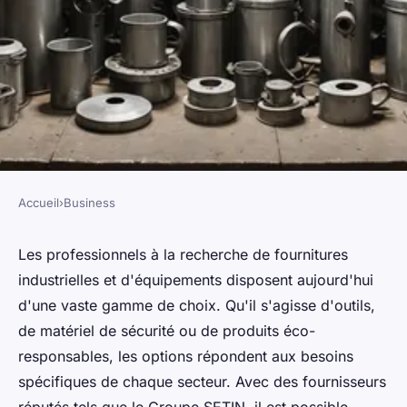
Accueil
›
Business
BUSINESS
Fournitures industrielles et
Les professionnels à la recherche de fournitures
industrielles et d'équipements disposent aujourd'hui
équipements : large choix
d'une vaste gamme de choix. Qu'il s'agisse d'outils,
pour professionnels
de matériel de sécurité ou de produits éco-
responsables, les options répondent aux besoins
Adrien
•
25 avril 2025
•
4 min de lecture
spécifiques de chaque secteur. Avec des fournisseurs