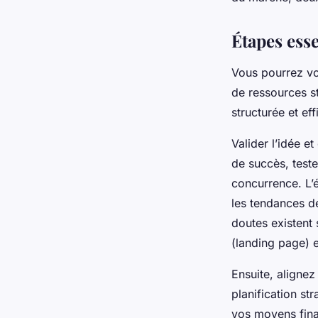
Adrien
•
21 mai 2025
•
5 min de lecture
Étapes esse
Vous pourrez vo
de ressources s
structurée et eff
Valider l’idée e
de succès, teste
concurrence. L’é
les tendances de
doutes existent 
(landing page) e
Ensuite, alignez
planification st
vos moyens finan