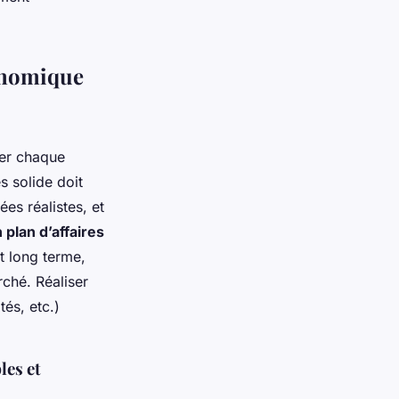
onomique
rer chaque
s solide doit
ées réalistes, et
 plan d’affaires
et long terme,
rché. Réaliser
tés, etc.)
les et