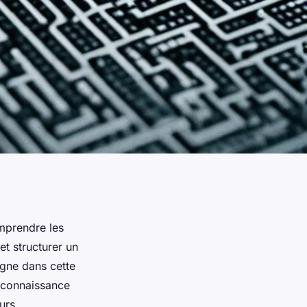
mprendre les
t structurer un
agne dans cette
a connaissance
urs.