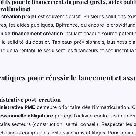
utils pour le financement du projet (prêts, aides publ
owdfunding)
création projet
est souvent décisif. Plusieurs solutions exis
res, les aides publiques, Bpifrance, ou encore le crowdfund
an de financement création
incluant chaque source potentie
e la solidité du dossier. Tableaux prévisionnels, business pl
re de la rentabilité séduisent les financeurs et sécurisent la
atiques pour réussir le lancement et assu
istrative post-création
inistrative PME
demeure prioritaire dès l’immatriculation. O
ssionnelle obligatoire
protège l’activité contre les imprévus
ains secteurs (construction, santé, conseil). Respecter les
o
chéances comptables évite sanctions et litiges. Pour optimis