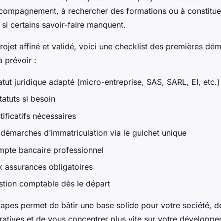
compagnement, à rechercher des formations ou à constitue
si certains savoir-faire manquent.
rojet affiné et validé, voici une checklist des premières dé
à prévoir :
atut juridique adapté (micro-entreprise, SAS, SARL, EI, etc.)
tatuts si besoin
tificatifs nécessaires
s démarches d’immatriculation via le guichet unique
mpte bancaire professionnel
x assurances obligatoires
estion comptable dès le départ
apes permet de bâtir une base solide pour votre société, de 
tratives et de vous concentrer plus vite sur votre développ