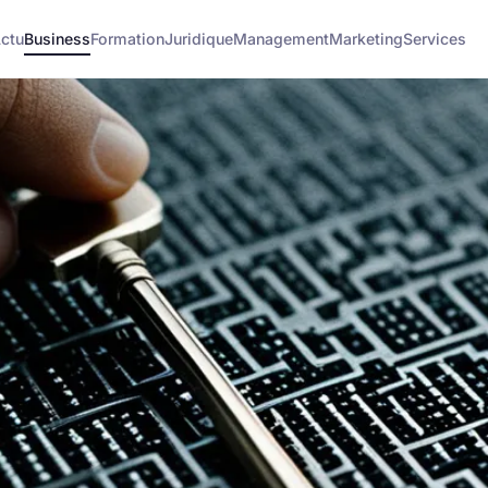
ctu
Business
Formation
Juridique
Management
Marketing
Services