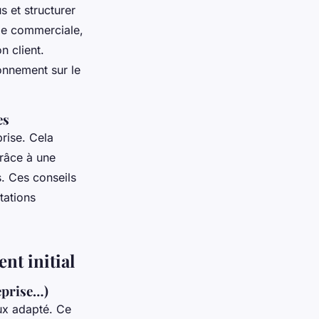
 et structurer
gie commerciale,
n client.
ionnement sur le
es
prise. Cela
grâce à une
s. Ces conseils
tations
nt initial
eprise…)
ux adapté. Ce