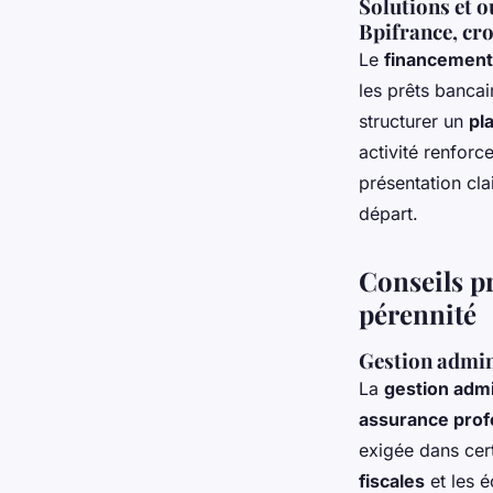
Solutions et o
Bpifrance, cr
Le
financement 
les prêts bancai
structurer un
pl
activité renforc
présentation clai
départ.
Conseils pr
pérennité
Gestion admin
La
gestion adm
assurance profe
exigée dans cert
fiscales
et les é