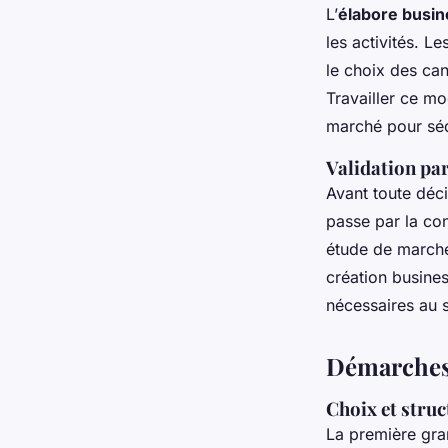
L’
élabore busi
les activités. L
le choix des cana
Travailler ce mo
marché pour séd
Validation par
Avant toute déci
passe par la con
étude de marché 
création busines
nécessaires au 
Démarches 
Choix et stru
La première gra