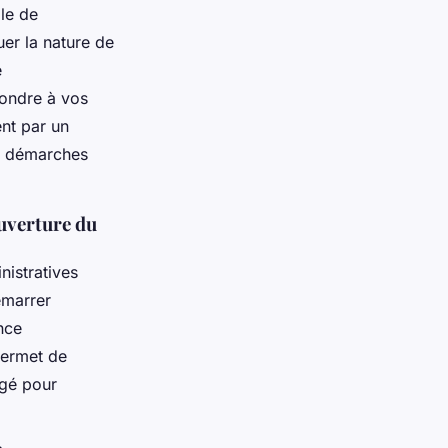
ale de
uer la nature de
e
ondre à vos
nt par un
es démarches
uverture du
nistratives
émarrer
nce
ermet de
igé pour