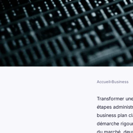
Accueil
›
Business
BUSINESS
Créer un business : 
Transformer une
étapes administr
transformer votre i
business plan c
démarche rigoure
du marché, deux 