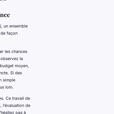
ance
/
, un ensemble
 de façon
ser les chances
t observez la
r budget moyen,
ncte. Si des
n simple
us loin.
s. Ce travail de
, l’évaluation de
’hésitez pas à