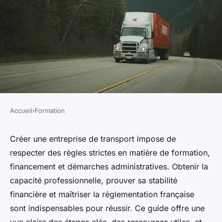
Accueil
›
Formation
FORMATION
Créer son entreprise de
Créer une entreprise de transport impose de
respecter des règles strictes en matière de formation,
transport : formation,
financement et démarches administratives. Obtenir la
financement et conseils
capacité professionnelle, prouver sa stabilité
financière et maîtriser la réglementation française
Adrien
•
27 mai 2025
•
5 min de lecture
sont indispensables pour réussir. Ce guide offre une