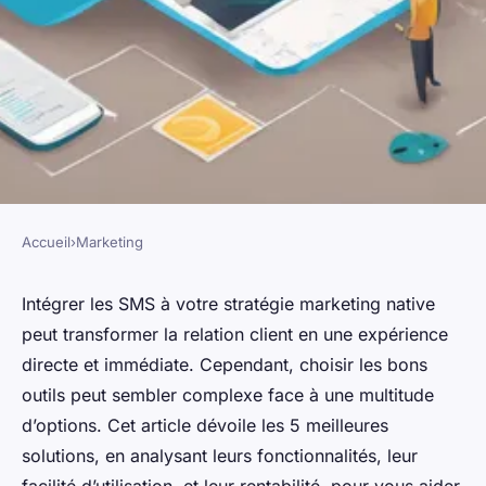
Accueil
›
Marketing
MARKETING
5 meilleures outils sms pour
Intégrer les SMS à votre stratégie marketing native
peut transformer la relation client en une expérience
optimiser votre stratégie
directe et immédiate. Cependant, choisir les bons
marketing
outils peut sembler complexe face à une multitude
d’options. Cet article dévoile les 5 meilleures
Adrien
•
14 juillet 2025
•
10 min de lecture
solutions, en analysant leurs fonctionnalités, leur