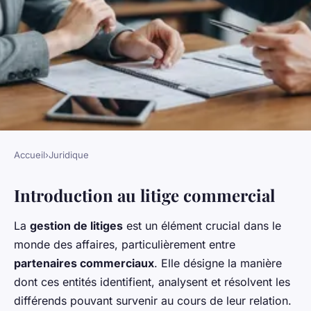
Accueil
›
Juridique
JURIDIQUE
Introduction au litige commercial
Comment gérer un litige avec
un partenaire commercial ?
La
gestion de litiges
est un élément crucial dans le
monde des affaires, particulièrement entre
Adrien
•
6 novembre 2024
•
7 min de lecture
partenaires commerciaux
. Elle désigne la manière
dont ces entités identifient, analysent et résolvent les
différends pouvant survenir au cours de leur relation.