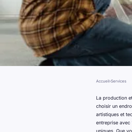
Accueil
›
Services
SERVICES
Production et locati
La production et
choisir un endr
shootings photos : 
artistiques et t
entreprise avec
uniques. Que vo