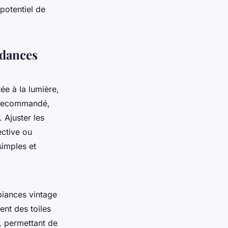
 potentiel de
ndances
tée à la lumière,
 recommandé,
 Ajuster les
ective ou
simples et
biances vintage
ent des toiles
, permettant de