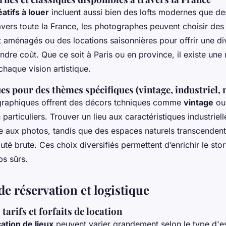
atifs à louer
incluent aussi bien des lofts modernes que d
avers toute la France, les photographes peuvent choisir des
aménagés ou des locations saisonnières pour offrir une div
indre coût. Que ce soit à Paris ou en province, il existe une
chaque vision artistique.
s pour des thèmes spécifiques (vintage, industriel, 
graphiques offrent des décors tchniques comme
vintage
o
particuliers. Trouver un lieu aux caractéristiques industriell
te aux photos, tandis que des espaces naturels transcenden
uté brute. Ces choix diversifiés permettent d’enrichir le story
ps sûrs.
e réservation et logistique
 tarifs et forfaits de location
cation de lieux
peuvent varier grandement selon le type d'e