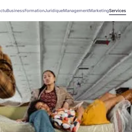
ctu
Business
Formation
Juridique
Management
Marketing
Services