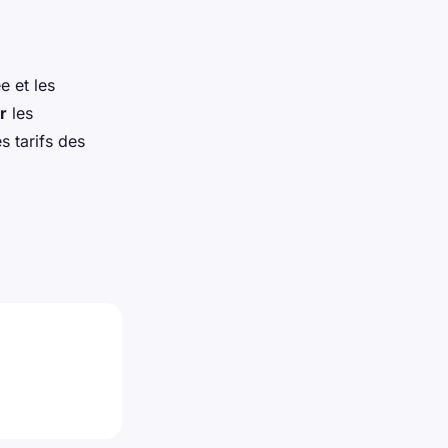
e et les
r
les
es tarifs des