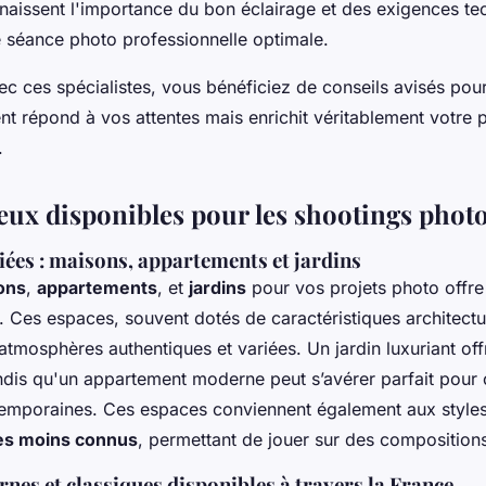
nnaissent l'importance du bon éclairage et des exigences te
e séance photo professionnelle optimale.
vec ces spécialistes, vous bénéficiez de conseils avisés pour
t répond à vos attentes mais enrichit véritablement votre p
.
ieux disponibles pour les shootings phot
iées : maisons, appartements et jardins
ons
,
appartements
, et
jardins
pour vos projets photo offre
e. Ces espaces, souvent dotés de caractéristiques architectu
atmosphères authentiques et variées. Un jardin luxuriant off
andis qu'un appartement moderne peut s’avérer parfait pour
emporaines. Ces espaces conviennent également aux style
es moins connus
, permettant de jouer sur des compositions
es et classiques disponibles à travers la France