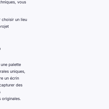
chniques, vous
 choisir un lieu
rojet
o
 une palette
rales uniques,
re un écrin
 capturer des
s
 originales.