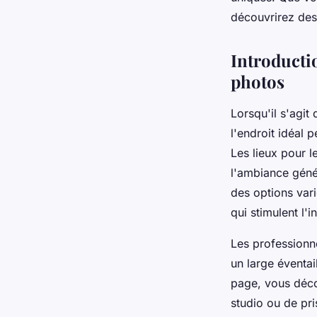
Adrien
•
31 mars 2025
•
4 min de lecture
découvrirez des
Introductio
photos
Lorsqu'il s'agit
l'endroit idéal p
Les lieux pour l
l'ambiance géné
des options var
qui stimulent l'in
Les professionn
un large éventai
page, vous déco
studio ou de pri