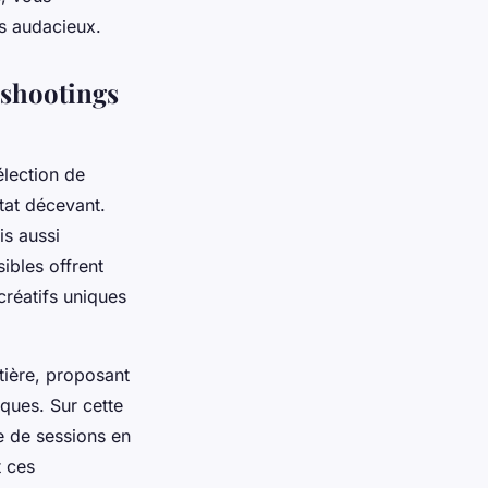
s audacieux.
 shootings
élection de
ltat décevant.
is aussi
ibles offrent
créatifs uniques
tière, proposant
ques. Sur cette
e de sessions en
t ces