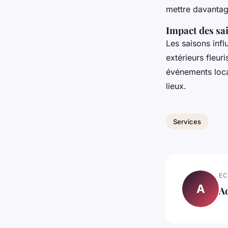
mettre davantag
Impact des sai
Les saisons infl
extérieurs fleur
événements loca
lieux.
Services
EC
A
A