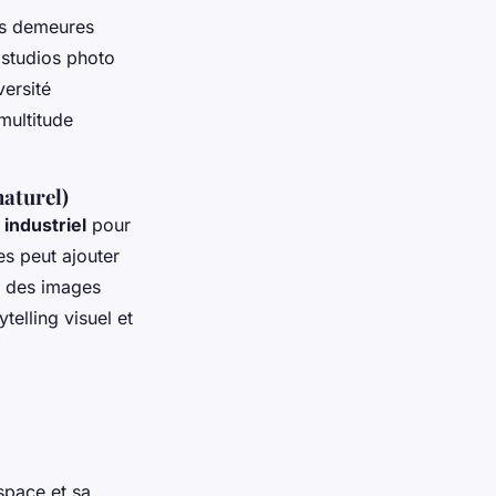
es demeures
 studios photo
ersité
 multitude
naturel)
u
industriel
pour
es peut ajouter
t des images
telling visuel et
space et sa