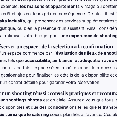
ar exemple,
les maisons et appartements
vintage ou contemp
ntérêt et ajustent leurs prix en conséquence. De plus, il est
aits inclusifs
, qui proposent des services supplémentaires t
logistique, ou bien la présence d'un assistant. Ainsi, considér
 à optimiser votre budget pour
une expérience de shooting
server un espace : de la sélection à la confirmation
d'un espace commence par l'
évaluation des lieux de shoot
tères tels que
accessibilité, ambiance, et adéquation avec v
 choix. Une fois l'espace sélectionné, entamez le processus
gestionnaire pour finaliser les détails de la disponibilité et d
d'un contrat détaillé pour garantir votre réservation.
ur un shooting réussi : conseils pratiques et recom
our shootings photos
est cruciale. Assurez-vous que tous 
t disponibles et que des considérations telles que
le transpo
ciel, ainsi que le catering
soient planifiés à l'avance. Ces é