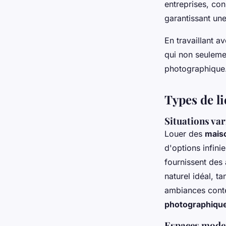
entreprises, co
garantissant un
En travaillant a
qui non seulemen
photographique
Types de l
Situations var
Louer des
mais
d'options infini
fournissent des 
naturel idéal, t
ambiances cont
photographiqu
Espaces modern