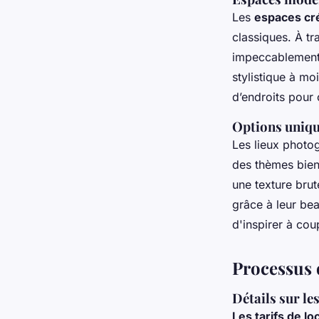
Les
espaces cré
classiques. À tr
impeccablement 
stylistique à mo
d’endroits pour 
Options unique
Les lieux photo
des thèmes bien 
une texture bru
grâce à leur bea
d'inspirer à cou
Processus d
Détails sur les
Les tarifs de lo