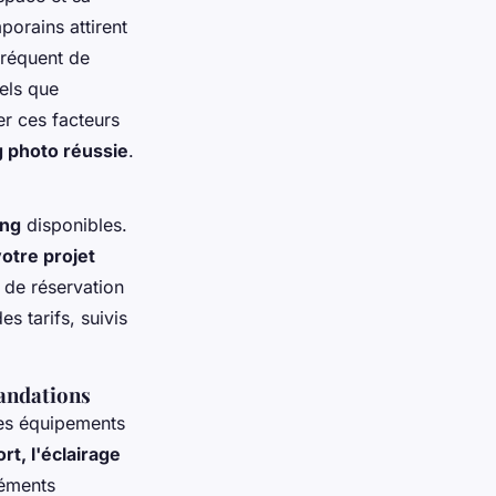
orains attirent
 fréquent de
els que
er ces facteurs
 photo réussie
.
ing
disponibles.
otre projet
 de réservation
es tarifs, suivis
mandations
les équipements
rt, l'éclairage
léments